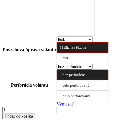
10-čierna a prírodná
hnedá
lesk
11-čierna a béžová
Povrchová úprava volantu
mat
bez perforácie
Perforácia volantu
celo perforovaný
polo perforovaný
Vymazať
Pridať do košíka