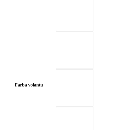
03-červená
04-modrá
05-prírodná hnedá
Farba volantu
06-béžová