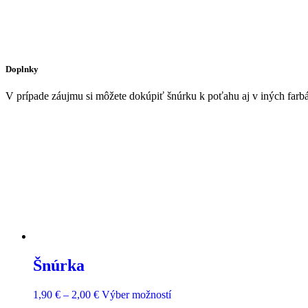
Doplnky
V prípade záujmu si môžete dokúpiť šnúrku k poťahu aj v iných far
Šnúrka
1,90
€
–
2,00
€
Výber možností